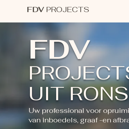
FDV
PROJECTS
FDV
PROJECT
UIT RON
Uw professional voor opruim
van inboedels, graaf -en afbr