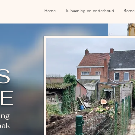
Home
Tuinaanleg en onderhoud
Bomen
S
SE
ing
aak