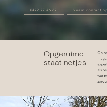
0472 77 46 67
Neem contact o
Opgeruimd
Op zo
magaz
staat netjes
exper
als b
wat m
zorge