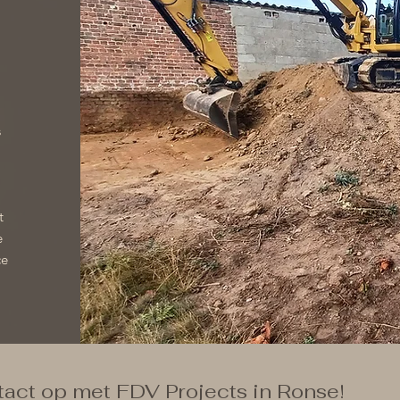
s
t
e
ce
ct op met FDV Projects in Ronse!