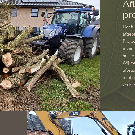
Af
pr
Heeft 
afgeb
Projec
divers
huis o
Wij be
afbra
richtl
verlo