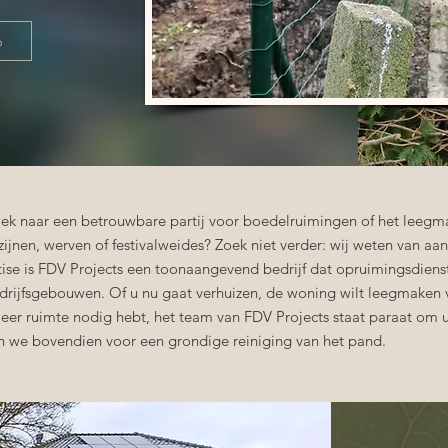
p
ek naar een betrouwbare partij voor boedelruimingen of het leegm
ijnen, werven of festivalweides? Zoek niet verder: wij weten van aa
tise is FDV Projects een toonaangevend bedrijf dat opruimingsdienst
edrijfsgebouwen. Of u nu gaat verhuizen, de woning wilt leegmaken
eer ruimte nodig hebt, het team van FDV Projects staat paraat om u
n we bovendien voor een grondige reiniging van het pand.